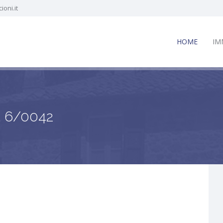
oni.it
HOME
IM
. 6/0042