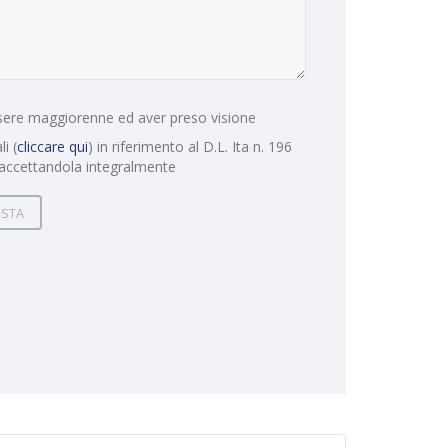
essere maggiorenne ed aver preso visione
i (
cliccare qui
) in riferimento al D.L. Ita n. 196
ccettandola integralmente
ESTA