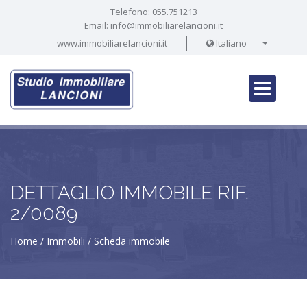
Telefono:
055.751213
Email:
info@immobiliarelancioni.it
www.immobiliarelancioni.it
Italiano
DETTAGLIO IMMOBILE RIF.
2/0089
Home
Immobili
Scheda immobile