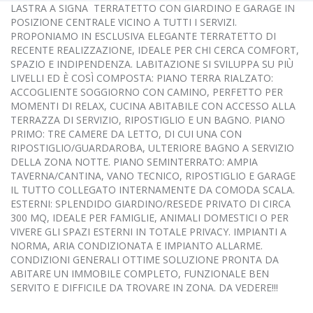
LASTRA A SIGNA  TERRATETTO CON GIARDINO E GARAGE IN
POSIZIONE CENTRALE VICINO A TUTTI I SERVIZI.
PROPONIAMO IN ESCLUSIVA ELEGANTE TERRATETTO DI
RECENTE REALIZZAZIONE, IDEALE PER CHI CERCA COMFORT,
SPAZIO E INDIPENDENZA. LABITAZIONE SI SVILUPPA SU PIÙ
LIVELLI ED È COSÌ COMPOSTA: PIANO TERRA RIALZATO:
ACCOGLIENTE SOGGIORNO CON CAMINO, PERFETTO PER
MOMENTI DI RELAX, CUCINA ABITABILE CON ACCESSO ALLA
TERRAZZA DI SERVIZIO, RIPOSTIGLIO E UN BAGNO. PIANO
PRIMO: TRE CAMERE DA LETTO, DI CUI UNA CON
RIPOSTIGLIO/GUARDAROBA, ULTERIORE BAGNO A SERVIZIO
DELLA ZONA NOTTE. PIANO SEMINTERRATO: AMPIA
TAVERNA/CANTINA, VANO TECNICO, RIPOSTIGLIO E GARAGE
IL TUTTO COLLEGATO INTERNAMENTE DA COMODA SCALA.
ESTERNI: SPLENDIDO GIARDINO/RESEDE PRIVATO DI CIRCA
300 MQ, IDEALE PER FAMIGLIE, ANIMALI DOMESTICI O PER
VIVERE GLI SPAZI ESTERNI IN TOTALE PRIVACY. IMPIANTI A
NORMA, ARIA CONDIZIONATA E IMPIANTO ALLARME.
CONDIZIONI GENERALI OTTIME SOLUZIONE PRONTA DA
ABITARE UN IMMOBILE COMPLETO, FUNZIONALE BEN
SERVITO E DIFFICILE DA TROVARE IN ZONA. DA VEDERE!!!